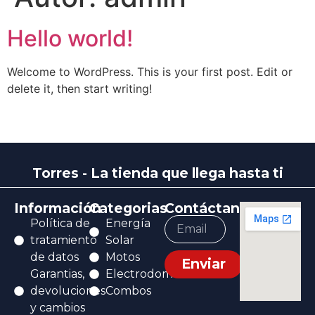
o incluido en el valor del producto
Hello world!
Welcome to WordPress. This is your first post. Edit or
delete it, then start writing!
Torres - La tienda que llega hasta ti
Información
Categorias
Contáctanos
Política de
Energía
tratamiento
Solar
de datos
Motos
Enviar
Garantias,
Electrodomésticos
devoluciones
Combos
y cambios