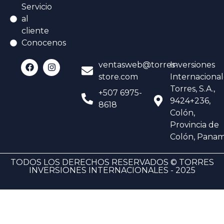
Servicio
al
cliente
Conocenos
ventasweb@torres-
Inversiones
store.com
Internacional
Torres, S.A.,
+507 6975-
9424+236,
8618
Colón,
Provincia de
Colón, Pana
TODOS LOS DERECHOS RESERVADOS © TORRES
INVERSIONES INTERNACIONALES - 2025